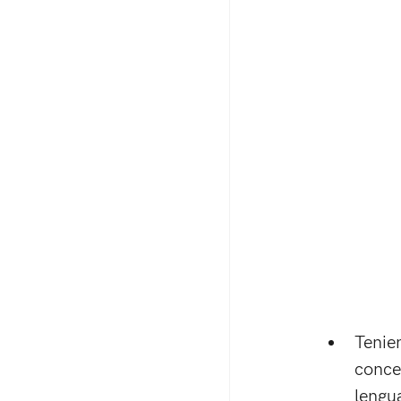
Tenie
conce
lengua