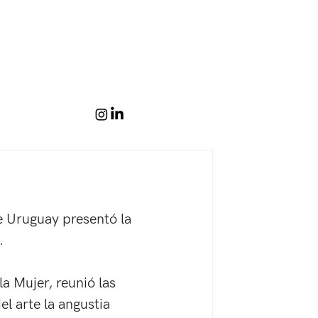
O
e Uruguay presentó la 
. 
a Mujer, reunió las 
el arte la angustia 