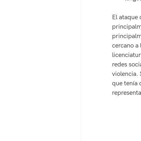
El ataque
principalm
principalm
cercano a 
licenciatu
redes soci
violencia.
que tenía 
representa