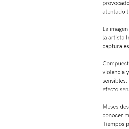
provocados
atentado t
La imagen 
la artista
captura es
Compuesta 
violencia 
sensibles.
efecto sen
Meses desp
conocer má
Tiempos pe