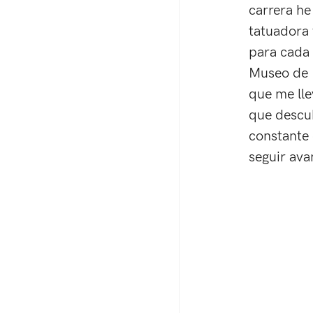
carrera he
tatuadora 
para cada 
Museo de I
que me ll
que descub
constante 
seguir av