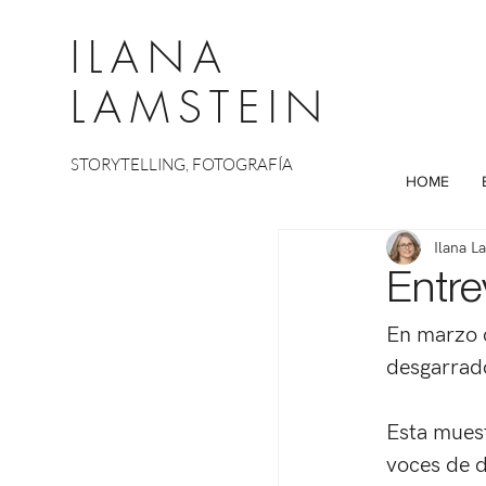
ILANA
LAMSTEIN
STORYTELLING, FOTOGRAFÍA
HOME
Ilana L
Entre
En marzo d
desgarrado
Esta muest
voces de di